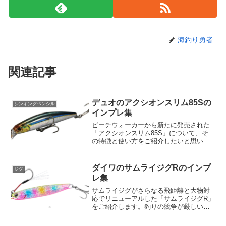
海釣り勇者
関連記事
デュオのアクシオンスリム85Sの
シンキングペンシル
インプレ集
ビーチウォーカーから新たに発売された
「アクシオンスリム85S」について、そ
の特徴と使い方をご紹介したいと思いま
す。このルアーは、何と言ってもそのス
リムなボディと優れたレンジキープ力が
魅力です。そしてその価格はなんと税込
ダイワのサムライジグRのインプ
ジグ
みで¥2,035と、パ...
レ集
サムライジグがさらなる飛距離と大物対
応でリニューアルした「サムライジグR」
をご紹介します。釣りの競争が厳しい現
代、ショアジギング愛好者の間で注目を
集めているサムライジグRは、釣獲力と快