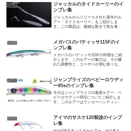
適性の両面で大きな進化を遂げました。
ジャッカルのタイドカーリーのイ
ルアー
その秘密は何なのでし...
ンプレ集
ジャッカルからリリースされた新作のル
アー「タイドカーリー」をご紹介しま
す。この製品は、微細な動きで魚を食い
つかせることに焦点を当てて設計された
もので、リング＆カーリーの真価が試さ
れる逸品です。「タイドカーリー」は、
メガバスのバティッサ115Fのイ
トップ
ボディ下部にリブを設けたハ...
ンプレ集
メガバスのバティッサ115Fの特徴をご紹
介します。このルアーの魅力は、その優
れた調整性と、ユーザーが望む様々な状
況に対応できる特性にあります。まず、
「デッドスロー」リトリーブでは、バテ
ィッサ115Fは機敏なウォブリングを排除
ジャンプライズのベビーロウディ
ルアー
し、スローロール...
ー95sのインプレ集
今日はジャンプライズの最新ルアー、ベ
ビーロウディー95Sについてご紹介しま
す。このルアーはランカーハンティング
におけるフォローベイトというコンセプ
トで開発され、日本全国のフィールドで
圧倒的な釣果を叩き出しています。さら
アイマのサスケ120裂波のインプ
ミノー
に、その特徴を詳しく見...
レ集
imaが誇るモンスタールアー、その名も