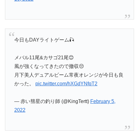
今日もDAYライトゲーム🎣
メバル11尾&カサゴ21尾😊
風が強くなってきたので撤収😔
月下美人デュアルビーム常夜オレンジが今日も良
かった。
pic.twitter.com/hXGdYNfqT2
— 赤い彗星の釣り師 (@KingTertt)
February 5,
2022