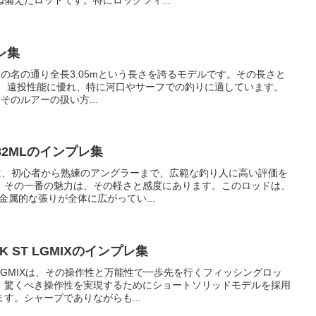
備えたロッドです。特にロックフィ...
レ集
は、その名の通り全長3.05mという長さを誇るモデルです。その長さと
果、遠投性能に優れ、特に河口やサーフでの釣りに適しています。
はそのルアーの扱い方...
082MLのインプレ集
2MLは、初心者から熟練のアングラーまで、広範な釣り人に高い評価を
。その一番の魅力は、その軽さと感度にあります。このロッドは、
金属的な張りが全体に広がってい...
K ST LGMIXのインプレ集
ST LGMIXは、その操作性と万能性で一歩先を行くフィッシングロッ
、驚くべき操作性を実現するためにショートソリッドモデルを採用
す。シャープでありながらも...