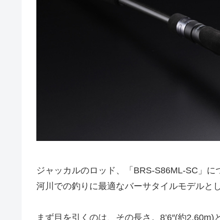
ジャッカルのロッド、「BRS-S86ML-S
河川での釣りに最適なバーサタイルモデルと
まず目を引くのは、その長さ。8’6″(約2.6