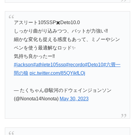
アスリート105SSP✖️Deto10.0
しっかり曲がり込みつつ、バットが力強い‼️
細かな変化も捉える感度もあって、ミノーやシン
ペンを使う最適解なロッド✨
気持ち良かったー‼️
#jackson
#athlete105ssp
#recordo
#Deto10
#六畳一
間の狼
pic.twitter.com/85QYikfLOj
— たくちゃん@駿河のドウェインジョンソン
(@Nonota14Nonota)
May 30, 2023