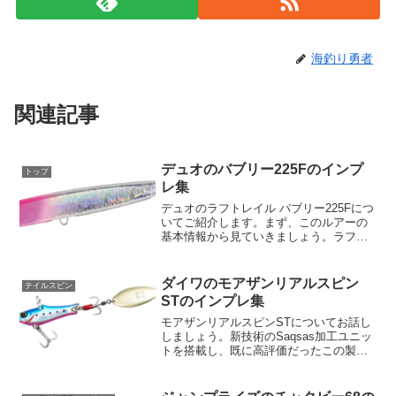
海釣り勇者
関連記事
デュオのバブリー225Fのインプ
トップ
レ集
デュオのラフトレイル バブリー225Fにつ
いてご紹介します。まず、このルアーの
基本情報から見ていきましょう。ラフト
レイル バブリー225Fは、225㎜の長さと
95gの重さを持つフローティングタイプの
ルアーです。その重心は固定されてお
ダイワのモアザンリアルスピン
テイルスピン
り、約5...
STのインプレ集
モアザンリアルスピンSTについてお話し
しましょう。新技術のSaqsas加工ユニッ
トを搭載し、既に高評価だったこの製品
が一段とパワーアップしています。快適
なテールスピンジグが目指すのは、最高
のパフォーマンスと使いやすさ。Saqsas