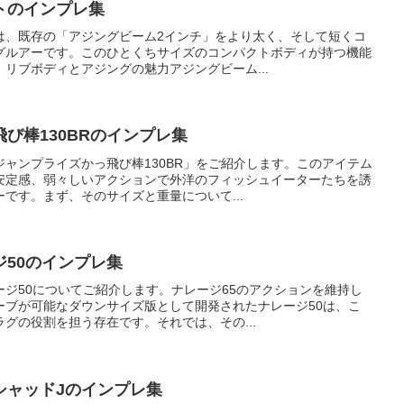
トのインプレ集
は、既存の「アジングビーム2インチ」をより太く、そして短くコ
グルアーです。このひとくちサイズのコンパクトボディが持つ機能
リブボディとアジングの魅力アジングビーム...
び棒130BRのインプレ集
ャンプライズかっ飛び棒130BR」をご紹介します。このアイテム
安定感、弱々しいアクションで外洋のフィッシュイーターたちを誘
です。まず、そのサイズと重量について...
50のインプレ集
ジ50についてご紹介します。ナレージ65のアクションを維持し
ーブが可能なダウンサイズ版として開発されたナレージ50は、こ
グの役割を担う存在です。それでは、その...
シャッドJのインプレ集