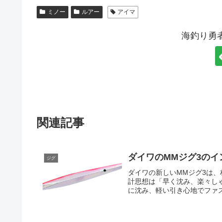
ミノー
ルアー
アイマ
海釣り勇
関連記事
ダイワのMMジグ3のイ
ジグ
ダイワの新しいMMジグ3は
計思想は「早く沈み、楽々し
に沈み、軽い引き心地でファス