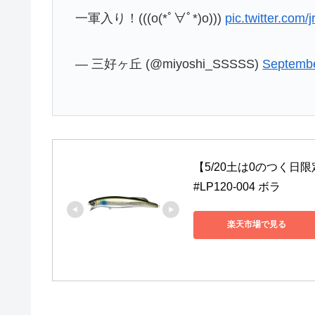
一軍入り！(((o(*ﾟ∀ﾟ*)o)))
pic.twitter.com
— 三好ヶ丘 (@miyoshi_SSSSS)
Septembe
【5/20土は0のつく日
#LP120-004 ボラ
楽天市場で見る