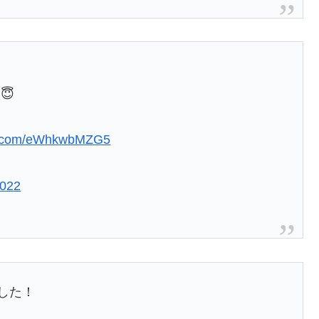
😇
er.com/eWhkwbMZG5
2022
した！