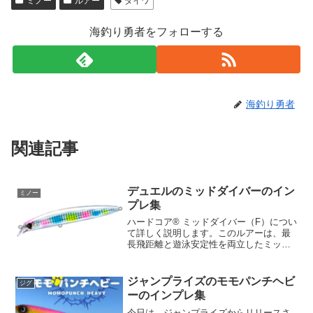
ミノー
ルアー
ダイワ
海釣り勇者をフォローする
海釣り勇者
関連記事
デュエルのミッドダイバーのイン
ミノー
プレ集
ハードコア® ミッドダイバー（F）につい
て詳しく説明します。このルアーは、最
長飛距離と遊泳安定性を両立したミッド
ダイバーリップレスです。製品概要ハー
ドコア® ミッドダイバー（F）は、磁着タ
ングステンボールを搭載しています。こ
ジャンプライズのモモパンチヘビ
ジグ
れはユニークな機...
ーのインプレ集
今日は、ジャンプライズからリリースさ