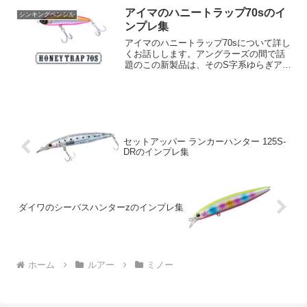
ドミノースリム175」は、もともと高い評
アイマのハニートラップ70sのイ
シンキングペンシル
価を受けていたモ...
ンプレ集
アイマのハニートラップ70sについて詳し
くお話しします。アングラーズの間で話
題のこの新製品は、そのS字系ゆらぎアク
ションとリップレスデザインによる抜群
の飛距離を特長としています。さらに、
そのショートピッチスラロームアクショ
ンがマイクロベイト...
セットアッパー ランカーハンター 125S-
DRのインプレ集
ダイワのシーバスハンターzのインプレ集
ホーム
ルアー
ミノー