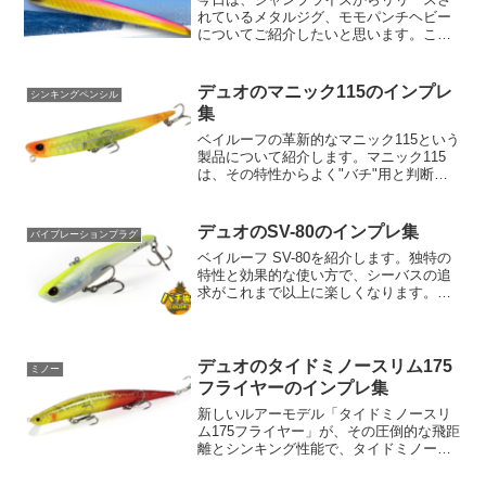
れているメタルジグ、モモパンチヘビー
についてご紹介したいと思います。この
ジグは、特に水深50～150mに潜む大型青
物やキハダを狙う際に威力を発揮する一
品です。まず、モモパンチヘビーは、
デュオのマニック115のインプレ
シンキングペンシル
210gと260gの...
集
ベイルーフの革新的なマニック115という
製品について紹介します。マニック115
は、その特性からよく"バチ"用と判断さ
れがちですが、その単純な構造こそが多
様な対象魚への適応力を高めています。
そのため、あなたが追い求めているター
デュオのSV-80のインプレ集
バイブレーションプラグ
ゲットが何であろ...
ベイルーフ SV-80を紹介します。独特の
特性と効果的な使い方で、シーバスの追
求がこれまで以上に楽しくなります。ま
ず、SV-80の基本的な情報から見てみまし
ょう。全長は80㎜で、重さは15g。このサ
イズ感は様々なシチュエーションに対応
するの...
デュオのタイドミノースリム175
ミノー
フライヤーのインプレ集
新しいルアーモデル「タイドミノースリ
ム175フライヤー」が、その圧倒的な飛距
離とシンキング性能で、タイドミノーア
ドバンスラインの新たな一員としてライ
ンアップしました。ベースとなる「タイ