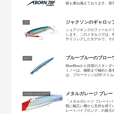
能も兼ね備えております。港湾
ジャクソンのギャロッ
ジグ
ショアジギングのフィールド
します。このメタルジグは、
サイジングしたモデルで、その
ブルーブルーのブローウ
ルアー
BlueBlueから待望のスタ
ミノーは、極限まで極めた基
は、ブローウィン125Fスリム
メタルガレージ プレ
バイブレーションプラグ
「メタルガレージ プレート
既に幅広い層から支持を得て
レートバイブロング」の最大の特