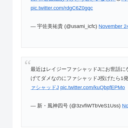
pic.twitter.com/rdgC6Z0gqc
— 宇佐美祐貴 (@usami_icfc)
November 24
最近はレイジーファシャッドJにお世話に
げてダメなのにファシャッドJ投げたら1発っ
ァシャッドJ
pic.twitter.com/kuQbpfEPMo
— 新・風神四号 (@3zvfiWTbVeS1Uss)
No