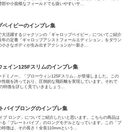
部や小規模なフィールドでも扱いやすいサ...
プベイビーのインプレ集
で大活躍するジャクソンの「ギャロップベイビー」についてご紹介
長年の定番「ギャロップアシストフォールエディション」をダウン
小さなボディが生み出すアクションが一新さ...
ェイン125Fスリムのインプレ集
ンダードミノー、「ブローウィン125Fスリム」が登場しました。この
本性能を誇っており、圧倒的な飛距離を実現しています。それで
の特徴を詳しく見ていきましょう...
ートバイブロングのインプレ集
バイブ ロング」についてご紹介したいと思います。こちらの商品は
いる「プレートバイブ」のロングモデルとなっています。この「プ
徴は、その長さ！全長110mmという...