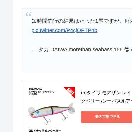
短時間釣行の結果はたった1尾ですが、ﾚｲｼ
pic.twitter.com/P4cjOPTPnb
— タカ DAIWA morethan seabass 156 😎 
(5)ダイワ モアザン レ
クベリー /シーバスルア
楽天市場で見る