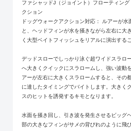
ファシャッドJ（ジョイント）フローティング
クション
ドッグウォークアクション対応： ルアーが水
と、ヘッドフィンが水を掻きながら左右に大
く大型ベイトフィッシュをリアルに演出する
デッドスローでしっかり泳ぐ超ワイドスラロー
へ大きくクイックにスラロームし、強い波動
アーが左右に大きくスラロームすると、その
に達したタイミングでバイトします。大きく
スのヒットを誘発するキモとなります。
水面を掻き回し、引き波を発生させるビッグヘ
部の大きなフィンがサメの背びれのように飛