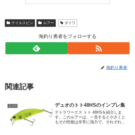
テイルスピン
ルアー
ダイワ
海釣り勇者をフォローする
海釣り勇者
関連記事
デュオのトト48HSのインプレ集
ミノー
テトラワークス トト 48HSを紹介しま
す。このルアーは、一見すると小さくと
もその性能は非常に強力で、それぞれの
釣行において抜群の効果を発揮します。
トト 48HSは、長さ48mm、重量4.3gとい