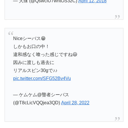
— 大珠 (@QswcfU7whtOS3zC)
April 12, 2018
Niceシーバス😁
しかもお口の中！
違和感なく喰った感じですね😃
因みに渡しも過去に
リアルスピン30gで♪♪
pic.twitter.com/SFG52Bv4Vu
— ケムケム@聾者シーバス
(@T8cLicVQQjea3QD)
April 28, 2022