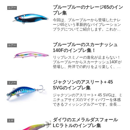
うサイズで、水深0.4〜0.8mの範囲で最
高...
ブルーブルーのナレージ65のイン
ルアー
プレ集
今回は、ブルーブルーから登場したナレ
ージ65という革新的なバイブレーション
プラグについてご紹介します。これから
のバイブレーションの役割が変わりつつ
ある中、ナレージ65は独自の特徴を持っ
ており、新たな釣りの可能性を切り開く
ブルーブルーのスカーナッシュ
ルアー
存在を目指しています...
140Fのインプレ集！
リップレスミノーの進化が止まらない！
ブルーブルーからスカーナッシュ140Fが
登場し、外洋での釣りをより楽しく、効
果的にしてくれます。磯やサーフなどの
外洋で活躍するこのリップレスミノー
は、汎用性が高く、釣り好きにはたまら
ジャクソンのアスリート+ 45
ミノー
ないアイテムです。スカ...
SVGのインプレ集
ジャクソンのアスリート+ 45 SVGは、ミ
ニチュアサイズのマイティパワーを体感
できるフィッシングルアーです。全長
45mm、重さ2.2gという小さなボディなが
ら、その使い心地とパフォーマンスはサ
イズを遥かに超えています。このルアー
ダイワのエメラルダスフォール
エギ
のハイライ...
LCラトルのインプレ集