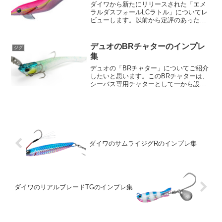
ダイワから新たにリリースされた「エメ
ラルダスフォールLCラトル」についてレ
ビューします。以前から定評のあったエ
メラルダスフォールがさらに進化を遂
げ、爆釣エギとしての新たな機能が加わ
りました。この新製品の最大の特徴は何
デュオのBRチャターのインプレ
ジグ
と言っても「磁着式重心移...
集
デュオの「BRチャター」についてご紹介
したいと思います。このBRチャターは、
シーバス専用チャターとして一から設計
されたもので、その特徴的な外見と構造
が生む唯一無二のアクションが特徴で
す。これは、バスフィッシング界でトー
ナメントウイニングルア...
ダイワのサムライジグRのインプレ集
ダイワのリアルブレードTGのインプレ集