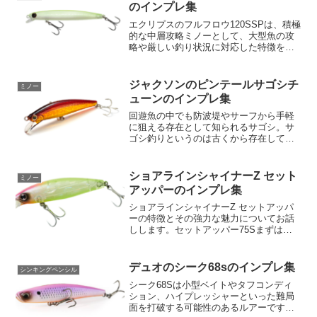
60mm、重量6gというミ...
のインプレ集
エクリプスのフルフロウ120SSPは、積極
的な中層攻略ミノーとして、大型魚の攻
略や厳しい釣り状況に対応した特徴を持
つスペシャルモデルです。まず、"セミサ
スペンド"という要素が注目に値します。
スローフローティングからスローシンキ
ジャクソンのピンテールサゴシチ
ミノー
ングまでの範囲...
ューンのインプレ集
回遊魚の中でも防波堤やサーフから手軽
に狙える存在として知られるサゴシ。サ
ゴシ釣りというのは古くから存在してい
ますが、これをゲームフィッシングとし
て楽しむための効率的な釣法は、まだ十
分に確立されていないというのが現状で
ショアラインシャイナーZ セット
ミノー
す。その中で、アングラー...
アッパーのインプレ集
ショアラインシャイナーZ セットアッパ
ーの特徴とその強力な魅力についてお話
しします。セットアッパー75Sまずは
「セットアッパー75S」から。監修は小
沼正弥氏で、強い水押しを生む「広角ワ
イドリップ」が特徴です。その結果、ワ
デュオのシーク68sのインプレ集
シンキングペンシル
イドウォブンロールア...
シーク68Sは小型ベイトやタフコンディ
ション、ハイプレッシャーといった難局
面を打破する可能性のあるルアーです。