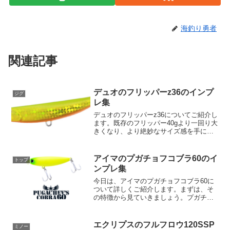
海釣り勇者
関連記事
デュオのフリッパーz36のインプ
ジグ
レ集
デュオのフリッパーz36についてご紹介し
ます。既存のフリッパー40gより一回り大
きくなり、より絶妙なサイズ感を手に入
れたこの新型フリッパーは、その性能に
期待が高まります。サイズと重量フリッ
パーz36の長さは85mm、重量は36gとな
アイマのプガチョフコブラ60のイ
トップ
っており...
ンプレ集
今日は、アイマのプガチョフコブラ60に
ついて詳しくご紹介します。まずは、そ
の特徴から見ていきましょう。プガチョ
フコブラ60は、吸い込み重視のペンシル
ベイトで、そのシンプルなボディ形状が
驚愕の飛距離を実現します。全長
エクリプスのフルフロウ120SSP
ミノー