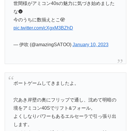
世間様がアミコン40sの魅力に気づき始めました
な🌚
今のうちに数揃えとこ🫣
pic.twitter.com/cXgxM3BZhD
— 伊吹 (@amazingSATOO)
January 10, 2023
ボートゲームしてきましたよ。
穴あき岸壁の奥にフリップで通し、沈めて明暗の
境をアミコン40Sでリフト&フォール。
よくしなりパワーもあるエルセーラで引っ張り出
します。