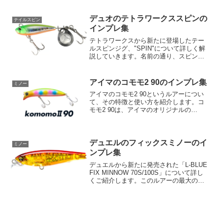
お話しします。それではまず、このルア
ーの基本情報から見てみましょう。マニ
ックフィッシュ 77 - 基本スペック長さ：
デュオのテトラワークススピンの
テイルスピン
77mm重量：...
インプレ集
テトラワークスから新たに登場したテー
ルスピンジグ、"SPIN"について詳しく解
説していきます。名前の通り、スピンテ
ールのあるこのルアーは、「喰わすよ
り、喰われる」ことを目指して設計され
ており、多彩な状況でその効果を発揮し
アイマのコモモ2 90のインプレ集
ミノー
ます。このルアーの最...
アイマのコモモ2 90というルアーについ
て、その特徴と使い方を紹介します。コ
モモ2 90は、アイマのオリジナルの
110mmモデルからサイズダウンした
90mmのルアーです。そのサイズは、シ
ーバスのターゲットとされやすく、年間
を通じて扱いやすい...
デュエルのフィックスミノーのイ
ミノー
ンプレ集
デュエルから新たに発売された「L-BLUE
FIX MINNOW 70S/100S」について詳し
くご紹介します。このルアーの最大の特
徴は、その多次元のアクションと独自の
「レンズフィニッシュ」テクノロジーに
あります。それでは早速詳しく見てい
き...