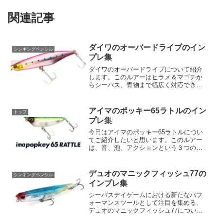
関連記事
ダイワのオーバードライブのイン
シンキングペンシル
プレ集
ダイワのオーバードライブについて紹介
します。このルアーはヒラメ＆マゴチか
らシーバス、青物まで幅広く対応できる
超飛距離モデルで、リトリーブの速度に
よってそのアクションが変化します。そ
れでは詳しく見ていきましょう。オーバ
アイマのポッキー65ラトルのイン
トップ
ードライブには2種類のモ...
プレ集
今日はアイマのポッキー65ラトルについ
てご紹介したいと思います。このルアー
は、音、泡、アクションという３つのア
ピールポイントを持っており、クロダイ
やシーバスの釣りに最適です。特に河
川、港湾、干潟などのエリアでの釣りに
デュオのマニックフィッシュ77の
シンキングペンシル
おすすめです。ポッキー6...
インプレ集
シーバスデイゲームにおける新たなパフ
ォーマンスツールとして注目を集める、
デュオのマニックフィッシュ77について