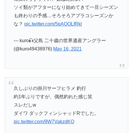
ソイ類がアフターになり始めてきて一旦シーズン
も終わりの予感…そろそろアブラコシーズンか
な？
pic.twitter.com/5pAQOLfRkl
— kuro🎣父島 二十歳の世界遺産アングラー
(@kuro49438976)
May 16, 2021
久しぶりの掛川サーフヒラメ 釣行
約1年ぶりですが、偶然釣れた感じ笑
スレだしw
ダイワ ダックフィンシャッドRでした。
pic.twitter.com/9W7VakzdKO