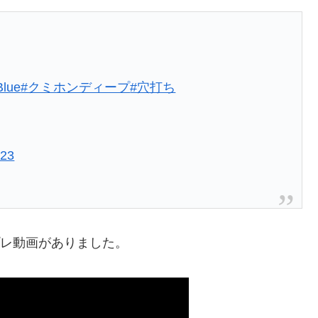
Blue
#クミホンディープ
#穴打ち
023
プレ動画がありました。