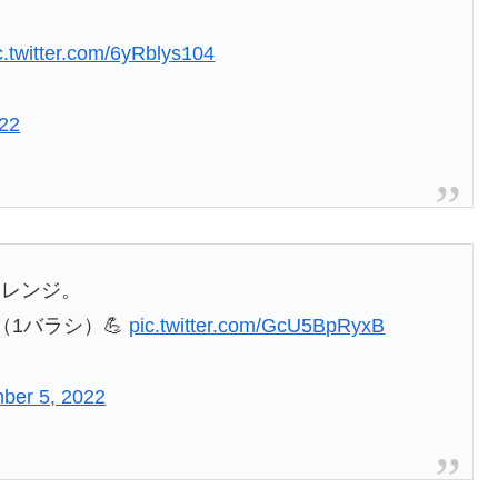
c.twitter.com/6yRblys104
022
ャレンジ。
1バラシ）💪
pic.twitter.com/GcU5BpRyxB
ber 5, 2022