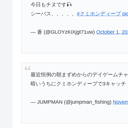
今日もチヌです🎣
シーバス、、、、、
#クミホンディープ
pi
— 蒼 (@GLOYzKiXjgt71uw)
October 1, 2
最近恒例の朝まずめからのデイゲームチ
暗いうちにクミホンディープで3キャッチ（
— JUMPMAN (@jumpman_fishing)
Novem