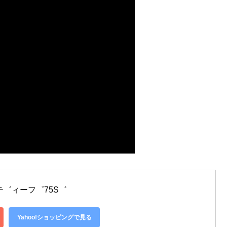
テ゛ィーフ゜75S゛
Yahoo!ショッピングで見る