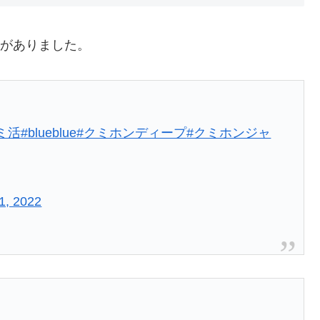
レがありました。
ミ活
#blueblue
#クミホンディープ
#クミホンジャ
1, 2022