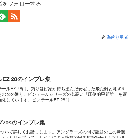
者をフォローする
海釣り勇者
EZ 28のインプレ集
ールEZ 28は、釣り愛好家が待ち望んだ安定した飛距離と泳ぎを
その名の通り、ピンテールシリーズの名高い「圧倒的飛距離」を継
しています。ピンテールEZ 28は...
70sのインプレ集
sについて詳しくお話しします。アングラーズの間で話題のこの新製
ションとリップレスデザインによる抜群の飛距離を特長としていま