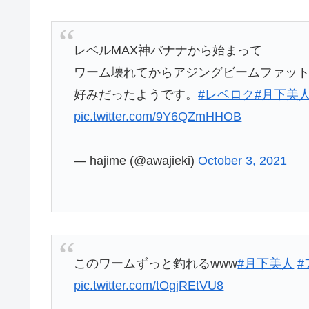
レベルMAX神バナナから始まって
ワーム壊れてからアジングビームファット
好みだったようです。
#レベロク
#月下美
pic.twitter.com/9Y6QZmHHOB
— hajime (@awajieki)
October 3, 2021
このワームずっと釣れるwww
#月下美人
pic.twitter.com/tOgjREtVU8