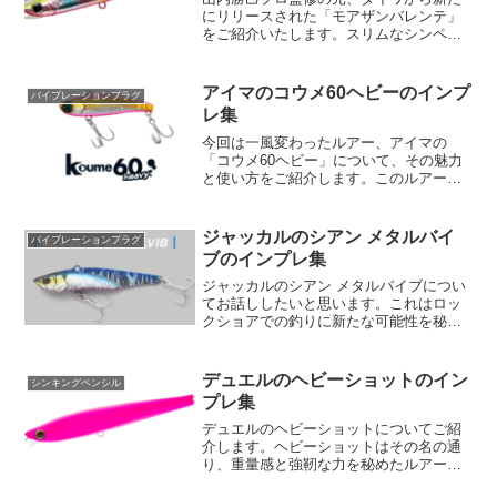
にリリースされた「モアザンバレンテ」
をご紹介いたします。スリムなシンペン
型ルアーでありながら、1年中どんな状況
でも活躍できる多芸多才な一品です。
2WAYアクションモアザンバレンテの最
アイマのコウメ60ヘビーのインプ
バイブレーションプラグ
大の特徴は、メタルプレ...
レ集
今回は一風変わったルアー、アイマの
「コウメ60ヘビー」について、その魅力
と使い方をご紹介します。このルアー
は、通常のコウメシリーズに比べてウエ
イトが大幅にアップしているため、その
キャスタビリティが劇的に向上していま
ジャッカルのシアン メタルバイ
バイブレーションプラグ
す。その結果、広範囲の攻略...
ブのインプレ集
ジャッカルのシアン メタルバイブについ
てお話ししたいと思います。これはロッ
クショアでの釣りに新たな可能性を秘め
た素晴らしいアイテムです。まず最初
に、シアン メタルバイブの特徴的な部分
から紹介していきましょう。このルアー
デュエルのヘビーショットのイン
シンキングペンシル
はロックショアでの使用...
プレ集
デュエルのヘビーショットについてご紹
介します。ヘビーショットはその名の通
り、重量感と強靭な力を秘めたルアーで
す。その一方で、極小リップの採用によ