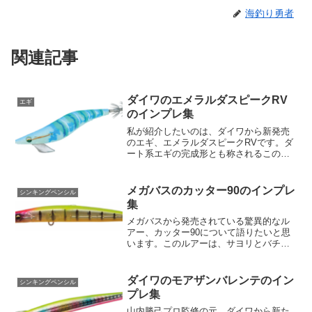
海釣り勇者
関連記事
ダイワのエメラルダスピークRV
エギ
のインプレ集
私が紹介したいのは、ダイワから新発売
のエギ、エメラルダスピークRVです。ダ
ート系エギの完成形とも称されるこのエ
ギは、山田ヒロヒト氏の監修により生ま
れました。今回は、その魅力と特徴を詳
しく紹介していきます。1. 高飛距離まず
メガバスのカッター90のインプレ
シンキングペンシル
一つ目の特徴として...
集
メガバスから発売されている驚異的なル
アー、カッター90について語りたいと思
います。このルアーは、サヨリとバチ抜
けパターンを模倣し、周年で河口域に接
岸する魚に対する最適なソリューション
となります。まず、カッター90の最も顕
ダイワのモアザンバレンテのイン
シンキングペンシル
著な特徴は、そのV字...
プレ集
山内勝己プロ監修の元、ダイワから新た