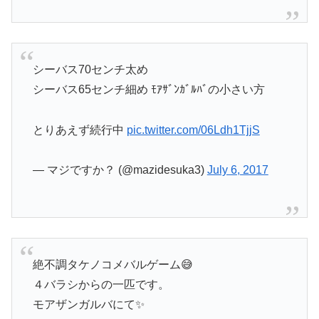
シーバス70センチ太め
シーバス65センチ細め ﾓｱｻﾞﾝｶﾞﾙﾊﾞの小さい方
とりあえず続行中
pic.twitter.com/06Ldh1TjjS
— マジですか？ (@mazidesuka3)
July 6, 2017
絶不調タケノコメバルゲーム😅
４バラシからの一匹です。
モアザンガルバにて✨