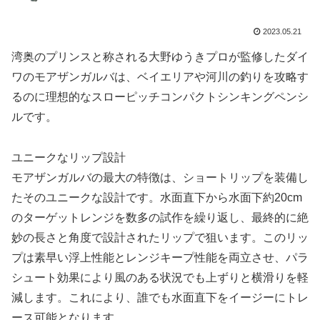
2023.05.21
湾奥のプリンスと称される大野ゆうきプロが監修したダイ
ワのモアザンガルバは、ベイエリアや河川の釣りを攻略す
るのに理想的なスローピッチコンパクトシンキングペンシ
ルです。
ユニークなリップ設計
モアザンガルバの最大の特徴は、ショートリップを装備し
たそのユニークな設計です。水面直下から水面下約20cm
のターゲットレンジを数多の試作を繰り返し、最終的に絶
妙の長さと角度で設計されたリップで狙います。このリッ
プは素早い浮上性能とレンジキープ性能を両立させ、パラ
シュート効果により風のある状況でも上ずりと横滑りを軽
減します。これにより、誰でも水面直下をイージーにトレ
ース可能となります。