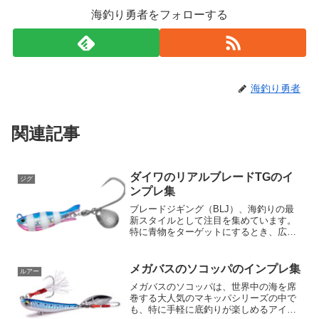
海釣り勇者をフォローする
海釣り勇者
関連記事
ダイワのリアルブレードTGのイ
ジグ
ンプレ集
ブレードジギング（BLJ）、海釣りの最
新スタイルとして注目を集めています。
特に青物をターゲットにするとき、広範
囲を探ることが可能となります。この釣
りの楽しさを最大限に引き出すために
は、モデルがアングラーのニーズに対応
メガバスのソコッパのインプレ集
ルアー
し、高次元で完成させてい...
メガバスのソコッパは、世界中の海を席
巻する大人気のマキッパシリーズの中で
も、特に手軽に底釣りが楽しめるアイテ