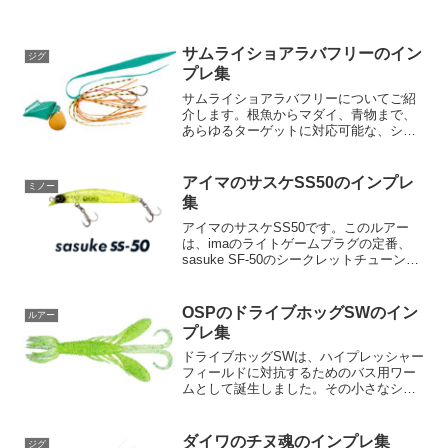
ムです。使い方は非常にシンプルで、文
字通り「底を取って巻くだけ」。この簡
単操作で、海底に潜むあらゆる魚種を狙
えます。ソコッパの特徴ソ...
サムライショアラバフリーのイン
ジグ
プレ集
サムライショアラバフリーについてご紹
介します。根魚からマダイ、青物まで、
あらゆるターゲットに対応可能な、ショ
アラバゲーム用の遊動式キャスティング
ラバージグとなっています。ダイワのサ
ムライシリーズはその多機能性で評価を
アイマのサスケSS50のインプレ
ミノー
受けており、その最新版と...
集
アイマのサスケSS50です。このルアー
は、imaのライトゲームプラグの定番、
sasuke SF-50のシークレットチューン版
として開発されたものです。フックがima
スタッフによって変更され、さらなる釣
果を生み出すという、まさにマル秘モデ
OSPのドライブホッグSWのイン
ルアー
ルと...
プレ集
ドライブホッグSWは、ハイプレッシャー
フィールドに対抗するためのバス用ワー
ムとして誕生しました。その小さなシル
エットには、力強い水押しと驚異的なラ
イブリーアクションを両立させるための
機能が隅々まで詰め込まれています。そ
ダイワのチヌ魂のインプレ集
ジグ