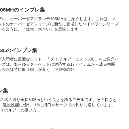
06MHのインプレ集
ル、オーバーゼアグランデ106MHをご紹介します。これは、マ
ッドのオーバーゼアシリーズに新たに登場したハイパワーシリーズ
るように、「偉大・大きい」を意味します...
3Lのインプレ集
入門者に最適なロッド、「ダイワ ルアーニスト63L」をご紹介い
ーズは、あらゆるターゲットに対応する17アイテムから成る横断
今回は特に取り回しが良く、小規模の野...
レ集
は、その名の通り全長3.05mという長さを誇るモデルです。その長さと
果、遠投性能に優れ、特に河口やサーフでの釣りに適しています。
はそのルアーの扱い方...