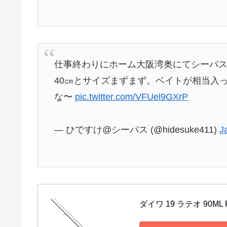
仕事終わりにホーム大阪湾奥にてシーバス。
40㎝とサイズまずまず。ベイトが相当入
な〜
pic.twitter.com/VFUel9GXrP
— ひですけ@シーバス (@hidesuke411)
J
ダイワ 19 ラテオ 90ML