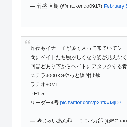
— 竹盛 直樹 (@naokendo0917)
February 
昨夜もイナっ子が多く入って来ていてシ
間にベイトたち騒がしくなり姿が見えなく
回ほどあり下からベイトにアタックする青
ステラ4000XGやっと鱗付け😅
ラテオ90ML
PE1.5
リーダー4号
pic.twitter.com/p2hfkVMjD7
— ⛺️じゃいあん🎣 じじバカ部 (@BGnari