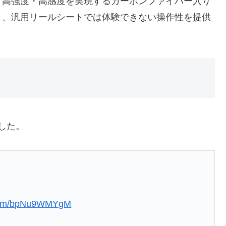
軽量化・高強度・高感度を実現するカーボンファイバー入り
り、汎用リールシートでは体験できない操作性を提供
した。
r.com/bpNu9WMYgM