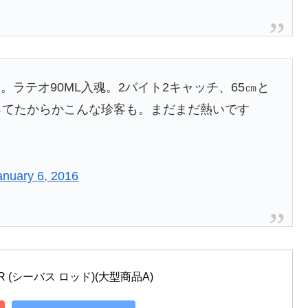
ラテオ90ML入魂。2バイト2キャッチ、65㎝と
ってたからかこんな珍客も。まだまだ熱いです
anuary 6, 2016
 R (シーバス ロッド)(大型商品A)