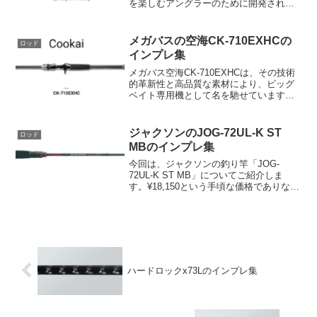
を楽しむアングラーのために開発され
た、ライトジギングモデルのロッドで
す。船宿の船長監修の下、幅広いシチュ
エーションに対応するための特徴が詰ま
メガバスの空海CK-710EXHCの
ロッド
った一本となっています。...
インプレ集
メガバス空海CK-710EXHCは、その技術
的革新性と高品質な素材により、ビッグ
ベイト専用機として名を馳せています。I-
SLIDE シリーズ、KONOSIRUS シリー
ズ、マグナムサイズミノーといった、モ
ンスターシーバスや青物を釣り上げる
ジャクソンのJOG-72UL-K ST
ロッド
た...
MBのインプレ集
今回は、ジャクソンの釣り竿「JOG-
72UL-K ST MB」についてご紹介しま
す。¥18,150という手頃な価格でありなが
ら、優れた性能を持つことで知られてい
ます。まず最初に注目したいのは、その
繊細な操作性と食い込みの良さです。こ
の竿は、...
ハードロックx73Lのインプレ集