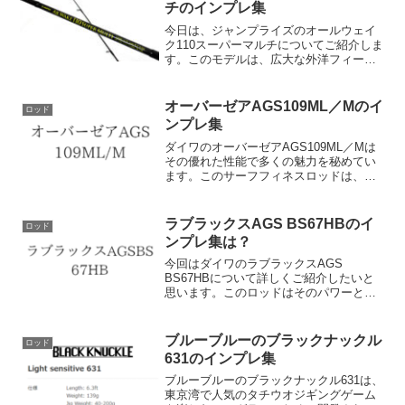
チのインプレ集
今日は、ジャンプライズのオールウェイ
ク110スーパーマルチについてご紹介しま
す。このモデルは、広大な外洋フィール
ドでの遠投力と高い足場への対応力を追
求して開発されました。オールウェイク
シリーズ初の11フィートモデルで、サー
オーバーゼアAGS109ML／Mのイ
ロッド
フから磯まで幅広く...
ンプレ集
ダイワのオーバーゼアAGS109ML／Mは
その優れた性能で多くの魅力を秘めてい
ます。このサーフフィネスロッドは、軽
量かつ柔軟なMLパワーのティップと、遠
投力を引き出す強力なMパワーのバット
を組み合わせた、理想的なバランス感覚
ラブラックスAGS BS67HBのイ
ロッド
を持っています。...
ンプレ集は？
今回はダイワのラブラックスAGS
BS67HBについて詳しくご紹介したいと
思います。このロッドはそのパワーと汎
用性で、広範なバスフィッシングシチュ
エーションに対応します。その魅力を詳
しく見ていきましょう。まず、ラブラッ
ブルーブルーのブラックナックル
ロッド
クスAGS BS67H...
631のインプレ集
ブルーブルーのブラックナックル631は、
東京湾で人気のタチウオジギングゲーム