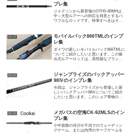
ロッドは、基本性能...
プレ集
ジャクソンから新登場のOTHS-80MHは、
中～大型ルアーへの対応を得意とするパ
ワフルなロッドです。特筆すべきはその
実用的なMHクラスのパワーです。PE#4
～#6、ルアーウェイト60g～120gの範囲
をカバーし、40kg級のマグロ類や20k...
モバイルパック866TMLのインプ
ロッド
レ集
ダイワの新しいモバイルパック866TMLに
ついてご紹介したいと思います。この振
出式ルアーロッドは、高性能なブランク
スと特別な設計により、様々な釣りシー
ンで活躍します。本格的な釣り体験を求
めている方々へ、このロッドは絶対に見
ジャンプライズのバックアッパー
ロッド
逃せません。まず最...
98Ⅳのインプレ集
今回は、ジャンプライズから登場した新
しいバックアッパー98Ⅳについてご紹介
したいと思います。このショア青物ロッ
ドは、グリップ脱着システムを採用し、
高いブランクス強度を持っています。そ
れでは、さっそく詳細を見ていきましょ
メガバスの空海CK-92MLSのイン
ロッド
う！【主な特徴】バック...
プレ集
小中規模の河川や干潟でのウェーディン
グゲーム、または内湾のサーフゲームを