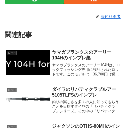
海釣り勇者
関連記事
ヤマガブランクスのアーリー
ロッド
104Hのインプレ集
ヤマガブランクスのアーリー104Hは、ロ
ックフィッシング専用に設計されたロッ
ドです。このモデルは、36,700円（税抜
価格）で販売されており、ルアー重量
15〜60g、ラインPE 1〜3号に対応してい
ます。アーリー104Hは硬さだけでなく、
ダイワのリバティクラブルアー
ロッド
剛...
5105TLFSのインプレ
釣りの楽しさを多くの人に知ってもらう
ことを目指すダイワの「リバティクラ
ブ」シリーズ。その中の「リバティクラ
ブ ルアー5105TLFS」は、ルアーフィッ
シングを手軽に楽しむためのエントリー
モデルとしてデザインされました。この
ジャクソンのOTHS-80MHのイン
ロッド