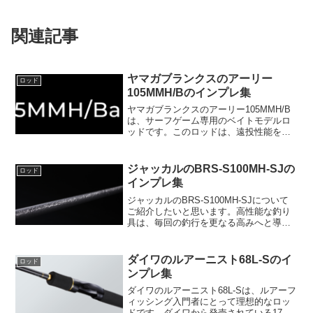
関連記事
ヤマガブランクスのアーリー
ロッド
105MMH/Bのインプレ集
ヤマガブランクスのアーリー105MMH/B
は、サーフゲーム専用のベイトモデルロ
ッドです。このロッドは、遠投性能を極
めることで、ベイトリールのポテンシャ
ルを最大限に引き出すことを目的として
います。長さは全長3175mmで、仕舞寸
ジャッカルのBRS-S100MH-SJの
ロッド
法は1625m...
インプレ集
ジャッカルのBRS-S100MH-SJについて
ご紹介したいと思います。高性能な釣り
具は、毎回の釣行を更なる高みへと導く
鍵となります。そんな中、今回のジャッ
カルのBRS-S100MH-SJは、ショアジギ
ングのスタンダードモデルとして、特に
ダイワのルアーニスト68L-Sのイ
ロッド
注目...
ンプレ集
ダイワのルアーニスト68L-Sは、ルアーフ
ィッシング入門者にとって理想的なロッ
ドです。ダイワから発売されている17ア