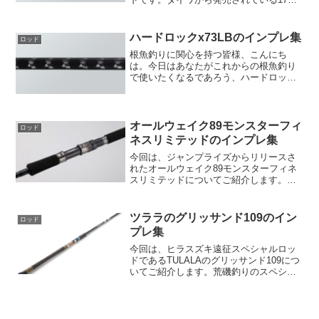
イテムの横断型シリーズの一つで、あら
ゆるターゲットに対応できる設計となっ
ています。ルアーニスト68L-Sはその名前
ハードロックx73LBのインプレ集
ロッド
が示すよう...
根魚釣りに関心を持つ皆様、こんにち
は。今日はあなたがこれからの根魚釣り
で使いたくなるであろう、ハードロック
x73LBについてご紹介します。穏やかな
キャストを可能にするマイルドなテーパ
ーハードロックx73LBの最初に挙げたい
特徴はそのマイルド...
オールウェイク89モンスターフィ
ロッド
ネスリミテッドのインプレ集
今回は、ジャンプライズからリリースさ
れたオールウェイク89モンスターフィネ
スリミテッドについてご紹介します。こ
のロッドは、井上友樹氏が開発に携わ
り、小〜中規模河川でのシーバスゲーム
に特化したモデルとなっています。非常
ツララのグリッサンド109のイン
ロッド
にテクニカルなフィールド...
プレ集
今回は、ヒラスズキ遠征スペシャルロッ
ドであるTULALAのグリッサンド109につ
いてご紹介します。荒磯釣りのスペシャ
リストである内部真也氏監修のもと、安
全で楽しい磯釣りを実現するロッドが誕
生しました。【強靭なロッドパワーで青
物にも対応】グリ...