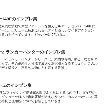
140Fのインプレ集
異的な波動で大型フィッシュを狙えるルアー、ゼッパー140Fに
アーは、ボリューム感あふれるボディと激しいワイドアクション
力を持っています。ゼッパー140Fの特...
ーZ ランカーハンターのインプレ集
ナーZ ランカーハンターシリーズは、大物や青物、磯ヒラなどをタ
とって、その信頼性と性能で最適な選択肢となるでしょう。このル
ディ構造と、不意の大物にも対応する貫通...
シュのインプレ集
名前はフィッシング愛好家の間でよく耳にするものです。ダイワの
ングショーやSNSで復刻要望が絶えなかったこのルアーがついに再
特長と使用感についてお話ししていきま...