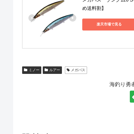
め送料割】
楽天市場で見る
ミノー
ルアー
メガバス
海釣り勇