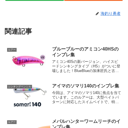
海釣り勇者
関連記事
ブルーブルーのアミコン40HSの
ルアー
インプレ集
アミコン40Sの新バージョン、ハイスピ
ードシンキングタイプ（HS）がついに登
場しました！BlueBlueの加来匠氏と古賀
亮介氏が練りに練ったこのモデルは、
4.4gのウエイトがアングラーを新たな世
界へと導きます。コンパクトな40mmサ
アイマのソマリ140のインプレ集
シンキングペンシル
イズなが...
今回は、アイマのソマリ140に焦点を当て
ています。このルアーは、大型ベイトパ
ターンに対応したスイムベイトで、特に
シーバス狙いに開発されたものです。ソ
マリ140は、その名の通り全長140mm、
重量62gというサイズ感。これは、ソマリ
90のサイ...
メバルハンターワームリーチのイ
ルアー
ンプレ集