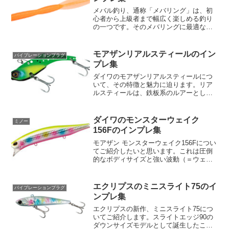
メバル釣り、通称「メバリング」は、初
心者から上級者まで幅広く楽しめる釣り
の一つです。そのメバリングに最適なル
アーとして、ダイワの「メバルハンター
ワームリーチ」をチェックしたいところ
です。この記事では、その特徴と魅力に
モアザンリアルスティールのイン
バイブレーションプラグ
ついて深掘りします。まず...
プレ集
ダイワのモアザンリアルスティールにつ
いて、その特徴と魅力に迫ります。リア
ルスティールは、鉄板系のルアーとして
その名を馳せています。従来の鉄板系の
基本的な要素である「飛ぶ」「沈む」
「泳ぐ」「強アピール」に加え、リアル
ダイワのモンスターウェイク
ミノー
スティールは「快適な使用感...
156Fのインプレ集
モアザン モンスターウェイク156Fについ
てご紹介したいと思います。これは圧倒
的なボディサイズと強い波動（＝ウェイ
ク）でモンスターシーバスに確実にアピ
ールする、高橋慶朗テスター監修のシャ
ローエリア向けルアーです。大型のベイ
エクリプスのミニスライト75のイ
バイブレーションプラグ
トを捕食するシーズ...
ンプレ集
エクリプスの新作、ミニスライト75につ
いてご紹介します。スライトエッジ90の
ダウンサイズモデルとして誕生したこの