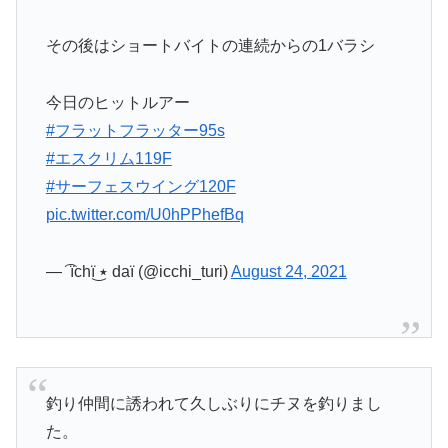
その後はショートバイトの連続からの1バラシ
今日のヒットルアー
#フラットフラッター95s
#エスクリム119F
#サーフェスウイング120F
pic.twitter.com/U0hPPhefBq
— ͡ ïchï ٭͜ daï (@icchi_turi)
August 24, 2021
釣り仲間に誘われて久しぶりにチヌを釣りまし
た。