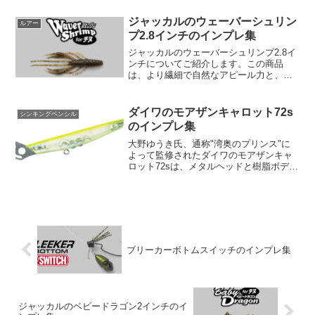
深堵していきましょう。1. 生命感あふれ
る光の拡散「アオリーQ® 3D」の最大...
ジャッカルのウェーバーシュリン
ルアー
プ2.8インチのインプレ集
ジャッカルのウェーバーシュリンプ2.8イ
ンチについてご紹介します。この商品
は、より繊細で自然なアピール力と、匂
いによる誘引力を持ち合わせています。
ナチュラルなアピール力と爆練りフレー
バーウェーバーシュリンプ2.8インチは、
ダイワのモアザンキャロット72s
シンキングペンシル
より繊細なパーツが...
のインプレ集
大野ゆうき氏、通称"湾奥のプリンス"に
よって監修されたダイワのモアザンキャ
ロット72sは、メタルヘッドと樹脂ボディ
のハイブリッド・シンキングペンシルと
いう一風変わったルアーです。アングラ
ーコミュニティではその特異なデザイン
と卓越したパフォー...
ブリーカーボトムスイッチのインプレ集
ジャッカルのベビードラゴン2インチのイ