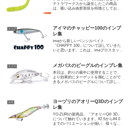
テトラワークスから誕生したこの商品
は、吸い込み抜群形状を特徴としてお
り、大型アジ釣りの新しいスタンダード
になること間違いなしです！まず、「デ
リー」の最初の特徴はその長さです。63
㎜という長さは大型アジを対...
アイマのチャッピー100のインプ
トップ
レ集
imaから新しいペンシルベイト
「CHAPPY 100」について話していきた
いと思います。これは、imaプロスタッフ
鈴木斉氏が監修したシリーズの第2弾とな
ります。その存在感とアピール力は、ま
さにベイトライク。さまざまな特徴が詰
メガバスのビーグルのインプレ集
ミノー
まっていて、その...
本日は、釣りの最中に使用することで、
より効果的にターゲットを掴むことがで
きるメガバスのビーグルについて詳しく
紹介します。ビーグルは、ライトソルト
ミノーとして、F（フローティング）と
SS（スローシンキング）の2タイプがあ
ります。これらは主に、...
ヨーヅリのアオリーQ3Dのインプ
エギ
レ集
YO-ZURIの新商品、「アオリーQ® 3D」
について触れていきます。#2.5から#4.0
までのバリエーションが揃い、様々な状
況で使い分けが可能なこの商品の魅力を