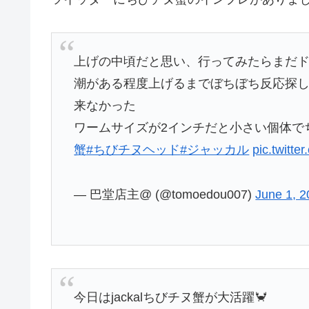
上げの中頃だと思い、行ってみたらまだ
潮がある程度上げるまでぼちぼち反応探
来なかった
ワームサイズが2インチだと小さい個体でち
蟹
#ちびチヌヘッド
#ジャッカル
pic.twitt
— 巴堂店主@ (@tomoedou007)
June 1, 
今日はjackalちびチヌ蟹が大活躍🦀