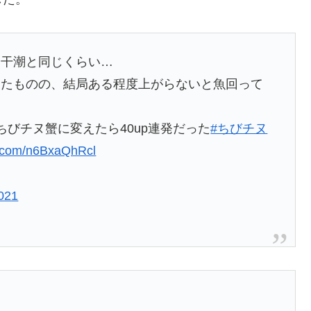
ド干潮と同じくらい…
したものの、結局ある程度上がらないと魚回って
びチヌ蟹に変えたら40up連発だった
#ちびチヌ
er.com/n6BxaQhRcl
2021