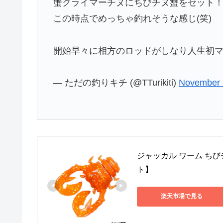
蟹クライマーチヌにちびチヌ蟹をセット
この時点でめっちゃ釣れそうな感じ(笑)
開始早々に相方のロッドがしなり人生初
— ただの釣りキチ (@TTurikiti)
November 
ジャッカル ワーム ち
ト】
楽天市場で見る