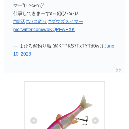
マー”(∩>ω<∩)”
仕事してきまーすε＝(((((ﾉ･ω･)ﾉ
#朝活
#バス釣り
#ダウズスイマー
pic.twitter.com/woKQPFwPXK
— まひろ@釣り垢 (@KTPKS7FxTYTd0wJ)
June
10, 2023