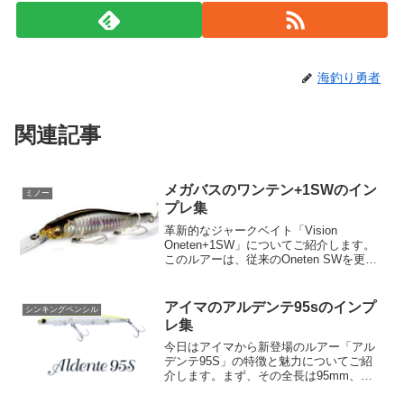
海釣り勇者
関連記事
メガバスのワンテン+1SWのイン
ミノー
プレ集
革新的なジャークベイト「Vision
Oneten+1SW」についてご紹介します。
このルアーは、従来のOneten SWを更に
進化させ、より深い泳層を攻略するため
に開発されました。効率的な水流と鮮烈
なアクションまず、特筆すべきはその特
アイマのアルデンテ95sのインプ
シンキングペンシル
殊形状...
レ集
今日はアイマから新登場のルアー「アル
デンテ95S」の特徴と魅力についてご紹
介します。まず、その全長は95mm、重
量は7.1gと、手軽に扱えるサイズ感が特