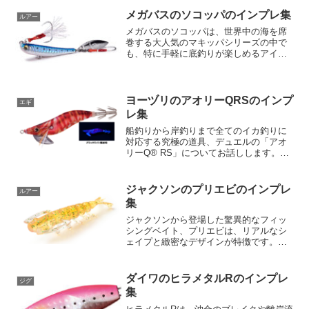
徴です。シンキングタイプのこのルア
ー、実は水面直下のレンジを攻めるのが
メガバスのソコッパのインプレ集
ルアー
得意なんです。レン...
メガバスのソコッパは、世界中の海を席
巻する大人気のマキッパシリーズの中で
も、特に手軽に底釣りが楽しめるアイテ
ムです。使い方は非常にシンプルで、文
字通り「底を取って巻くだけ」。この簡
単操作で、海底に潜むあらゆる魚種を狙
えます。ソコッパの特徴ソ...
ヨーヅリのアオリーQRSのインプ
エギ
レ集
船釣りから岸釣りまで全てのイカ釣りに
対応する究極の道具、デュエルの「アオ
リーQ® RS」についてお話しします。ア
オリーQ® RSは、「万能餌木」とも称さ
れる画期的な釣り具であり、その設計は
初心者から上級者までのすべての釣り師
ジャクソンのプリエビのインプレ
ルアー
が楽しみながらイ...
集
ジャクソンから登場した驚異的なフィッ
シングベイト、プリエビは、リアルなシ
ェイプと緻密なデザインが特徴です。ロ
ックフィッシュの主食の一つである「海
老」をリアルに模倣したこのシルエット
ワームは、その生命感あふれる動きでロ
ダイワのヒラメタルRのインプレ
ジグ
ックフィッシュを誘います...
集