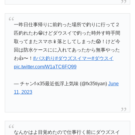
一昨日仕事帰りに前釣った場所で釣りに行って２
匹釣れたわ😁けどダウスイで釣った時外す時手間
取ってまたスマホ📱落としてしまった😱！けど今
回は防水ケースにに入れてあったから無事やった
わ👍〜！
#バス釣り
#ダウズスイマー
#ダウスイ
pic.twitter.com/W1aTC6FQ99
— チャンf-x35最近低浮上気味 (@fx35tiyan)
June
11, 2023
なんかはよ目覚めたので仕事行く前にダウズスイ