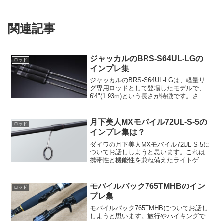
関連記事
ジャッカルのBRS-S64UL-LGの
ロッド
インプレ集
ジャッカルのBRS-S64UL-LGは、軽量リ
グ専用ロッドとして登場したモデルで、
6'4"(1.93m)という長さが特徴です。さら
に、2本の継数を持ち、その重さはたった
の69g。これがどれほど優れているかと言
うと、キャスト時の軽快さと、何時...
月下美人MXモバイル72UL-S-5の
ロッド
インプレ集は？
ダイワの月下美人MXモバイル72UL-S-5に
ついてお話ししようと思います。これは
携帯性と機能性を兼ね備えたライトゲー
ム用の本格モバイルモデルで、その細部
までこだわり抜いた設計と高度な技術が
見事に融合しています。このロッドは、
モバイルパック765TMHBのイン
ロッド
遠投に適したレ...
プレ集
モバイルパック765TMHBについてお話し
しようと思います。旅行やハイキングで