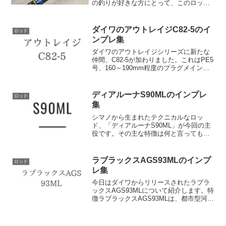
の釣りが好きな方にとって、このロッド
は必見です。一般的に、振出のルアーロ
ッドはコンパクトに仕舞えて便利ではあ
るものの、並継ぎに比べて性能が低いと
ダイワのアウトレイジC82-5のイ
ロッド
いう認識があります...
ンプレ集
ダイワのアウトレイジシリーズに新たな
仲間、C82-5が加わりました。これはPE5
号、160～190mm程度のプラグメインで
ヒラマサや相模湾のキハダなどを1本でこ
なす高性能なキャスティングロッドで
す。その最大の特徴は、やはりその高い
ディアルーナS90MLのインプレ
ロッド
バランス性...
集
シマノから生まれたテクニカルなロッ
ド、「ディアルーナS90ML」が今回の主
役です。その主な特徴は何と言っても操
作性と多機能性にあります。このロッド
は全長9フィート（約2.74メートル）とい
うバランスの取れたレングスを持つこと
ラブラックスAGS93MLのインプ
ロッド
から、シーバスや...
レ集
今日はダイワからリリースされたラブラ
ックスAGS93MLについて紹介します。特
徴ラブラックスAGS93MLは、都市型河川
や干潟のウェーディングの釣りに特化し
たモデルです。特に、遠投が必要とされ
る場面ではその真価を発揮します。この