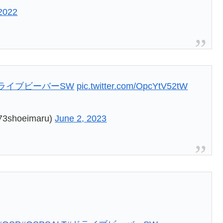
 2022
ライブビーバーSW
pic.twitter.com/OpcYtV52tW
shoeimaru)
June 2, 2023