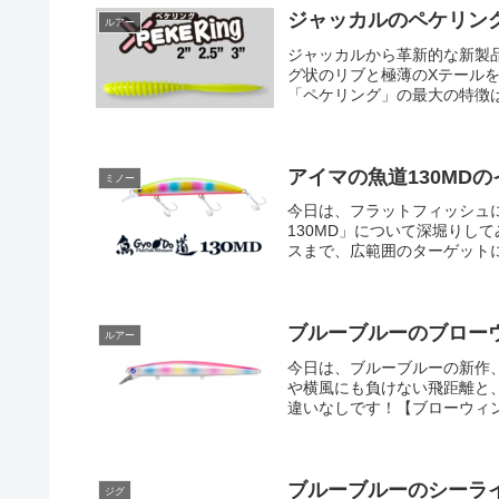
ジャッカルのペケリン
ルアー
ジャッカルから革新的な新製
グ状のリブと極薄のXテール
「ペケリング」の最大の特徴は
アイマの魚道130MD
ミノー
今日は、フラットフィッシュ
130MD」について深堀りし
スまで、広範囲のターゲットに
ブルーブルーのブローウ
ルアー
今日は、ブルーブルーの新作、
や横風にも負けない飛距離と
違いなしです！【ブローウィン14
ブルーブルーのシーラ
ジグ