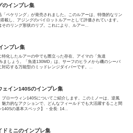
グのインプレ集
品「ペケリング」が発売されました。このルアーは、特徴的なリン
を搭載し、アジングのパイロットルアーとして評価されています。
そのリング形状のリブ。これにより、ルアー...
のインプレ集
に特化したルアーの中でも際立った存在、アイマの「魚道
てみましょう。「魚道130MD」は、サーフのヒラメから磯のシーバ
対応する万能型のミッドレンジダイバーです。...
ェイン140Sのインプレ集
ブローウィン140Sについてご紹介します。このミノーは、逆風
、魅力的なアクションで、どんなフィールドでも大活躍すること間
0Sの基本スペック】・全長: 14...
イドミニのインプレ集