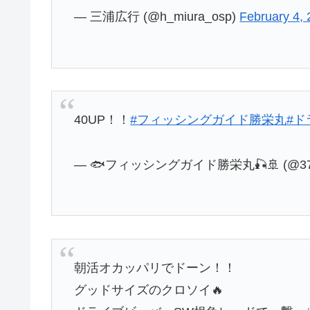
— 三浦広行 (@h_miura_osp)
February 4,
40UP！！
#フィッシングガイド勝栄丸
#ド
— 🐟️フィッシングガイド勝栄丸🎣🚢 (@373
朝活オカッパリでドーン！！
グッドサイズのクロソイ🔥