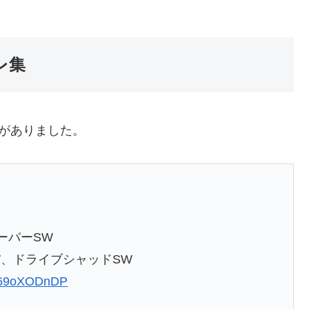
レ集
がありました。
ーバーSW
W、ドライブシャッドSW
/C69oXODnDP