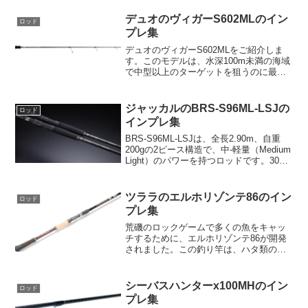
されています。このロッドの最大の特徴
は、魚に違和感を与えずに確実に食い込
デュオのヴィガーS602MLのイン
ロッド
ませることがで...
プレ集
デュオのヴィガーS602MLをご紹介しま
す。このモデルは、水深100m未満の海域
で中型以上のターゲットを狙うのに最適
で、近海で大物が隠れているポイントで
も心地よく釣りが楽しめます。仕様と特
徴ヴィガーS602MLは、全長6ft（約
ジャッカルのBRS-S96ML-LSJの
ロッド
183cm）...
インプレ集
BRS-S96ML-LSJは、全長2.90m、自重
200gの2ピース構造で、中-軽量（Medium
Light）のパワーを持つロッドです。30g
から40gのジグを主に扱うことを念頭に置
いて設計されています。最大ルアーウェ
イトは50gで、ライ...
ツララのエルホリゾンテ86のイン
ロッド
プレ集
荒磯のロックゲームで多くの魚をキャッ
チするために、エルホリゾンテ86が開発
されました。この釣り竿は、ハタ類のヒ
ット時の行動を考慮し、魚が物陰に戻る
前にファイトを始めることができるよう
設計されています。座標をズラし、ファ
シーバスハンターx100MHのイン
ロッド
イトに持ち込むための硬...
プレ集