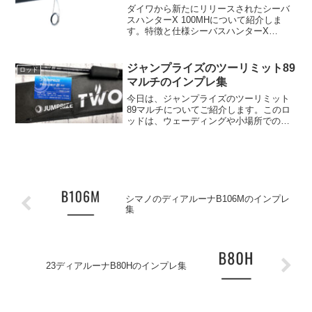
ダイワから新たにリリースされたシーバ
スハンターX 100MHについて紹介しま
す。特徴と仕様シーバスハンターX
100MHは、高品質なHVFカーボンとブレ
ーディングXの組み合わせにより、軽量で
ありながら驚くべき強度を誇ります。こ
ジャンプライズのツーリミット89
ロッド
の組み合わせに...
マルチのインプレ集
今日は、ジャンプライズのツーリミット
89マルチについてご紹介します。このロ
ッドは、ウェーディングや小場所でのパ
ワーファイトを徹底追求した最新ブラン
クス構成を採用しており、増水時のシー
バスやヒラスズキ、小場所でのウェーデ
ィングなど、モンスター...
シマノのディアルーナB106Mのインプレ
集
23ディアルーナB80Hのインプレ集