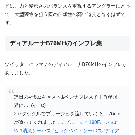
ドは、力と精密さのバランスを重視するアングラーにとっ
て、大型獲物を狙う際の信頼性の高い道具となるはずで
す。
ディアルーナB76MHのインプレ集
ツイッターにシマノのディアルーナB76MHのインプレが
ありました。
連日の4~6ozキャスト&ベンチプレスで手首が限
界に…_(┐「ε:)_
2ozタックルでブルージュを流していくと、76cm
が喰ってくれました。
#ブルージュ190F
#しっぽ
VJ
#清流シーバス
#ビッグベイトシーバス
#ディア