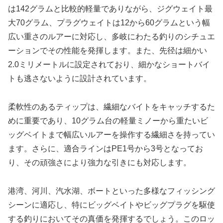
は142グラムと比較的軽量でありながら、ジグウェイト最
大70グラム、プラグウェイトは12から60グラムという幅
広い重さのルアーに対応し、多岐にわたる釣りのシチュエ
ーションでその性能を発揮します。また、先径は細かい
2.0ミリメートルに設定されており、細かなショートバイ
トも逃さないように設計されています。
柔軟性のあるティップは、繊細なバイトをキャッチするた
めに重要であり、10グラム台の軽量ミノーから重たいビ
ッグベイトまで幅広いルアーを操作する繊細さを持ってい
ます。さらに、適合ラインはPE1号から3号となってお
り、その頑強さにより強力な引きにも対応します。
港湾、河川、汽水湖、ボートといった多様なフィッシング
シーンに適応し、特にビッグベイトやビッグプラグを駆使
する釣りにおいてその真価を発揮するでしょう。このロッ