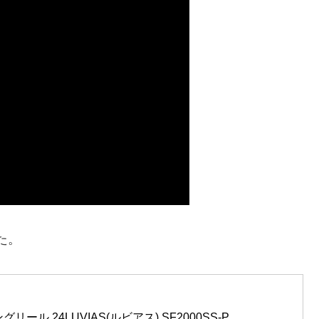
た。
グリール 24LUVIAS(ルビアス) SF2000SS-P