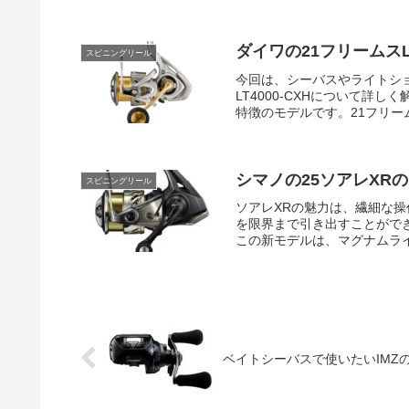
ダイワの21フリームスL
スピニングリール
今回は、シーバスやライトシ
LT4000-CXHについて
特徴のモデルです。21フリームスL
シマノの25ソアレXR
スピニングリール
ソアレXRの魅力は、繊細な
を限界まで引き出すことができ
この新モデルは、マグナムライ
ベイトシーバスで使いたいIMZ