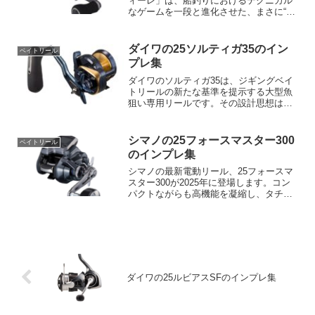
ィーレ」は、船釣りにおけるテクニカル
なゲームを一段と進化させた、まさに“攻
め”のためのベイトリールです。最大の特
長は、従来から定評のある軽量設計を維
持しながらも、パワーと操作性の両立に
ダイワの25ソルティガ35のイン
ベイトリール
成功している点...
プレ集
ダイワのソルティガ35は、ジギングベイ
トリールの新たな基準を提示する大型魚
狙い専用リールです。その設計思想は、
過酷なフィールドでの信頼性と操作性を
追求し、アングラーに優れたパフォーマ
ンスを提供することにあります。特に、
シマノの25フォースマスター300
ベイトリール
キハダ、ヒラマサ、カン...
のインプレ集
シマノの最新電動リール、25フォースマ
スター300が2025年に登場します。コン
パクトながらも高機能を凝縮し、タチウ
オ、鯛ラバ、メタルスッテなど多様な船
釣りスタイルに対応するこのリールは、
ライトゲームの可能性を大きく広げてく
れる存在です。新...
ダイワの25ルビアスSFのインプレ集