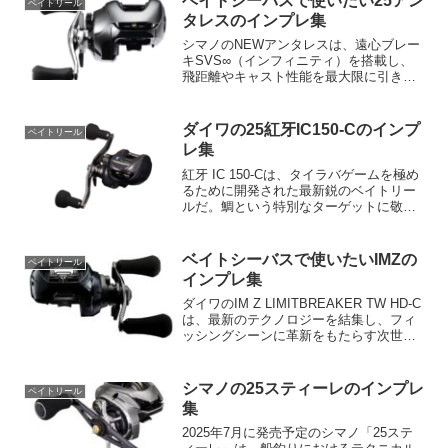
ベイトシーバスで使いたい25アン
ベイトリール
タレスのインプレ集
シマノのNEWアンタレスは、遠心ブレー
キSVS∞（インフィニティ）を搭載し、
飛距離やキャスト性能を最大限に引き出
すベイトキャスティングリールです。
2025年3月に発売予定で、さらに高性能な
ギアとスプール設計が特徴的です。特に
ダイワの25紅牙IC150-Cのインプ
ベイトリール
そのキャスト性能...
レ集
紅牙 IC 150-Cは、タイラバゲームを極め
るために開発された最新鋭のベイトリー
ルだ。鯛という特別なターゲットに敬意
を払い、より確実に掛け、確実に獲るた
めの機能を徹底的に追求。巻きの快感を
最大限に引き出し、アングラーにとって
ベイトシーバスで使いたいIMZの
ベイトリール
「ずっと巻いて...
インプレ集
ダイワのIM Z LIMITBREAKER TW HD-C
は、最新のテクノロジーを結集し、フィ
ッシングシーンに革新をもたらす次世代
のベイトリールだ。従来のベイトリール
の枠を超え、デジタル制御ブレーキ
「INTELLIGENT MAGFORCE...
シマノの25スティーレのインプレ
ベイトリール
集
2025年7月に発売予定のシマノ「25ステ