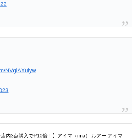
022
com/NVglAXuiyw
2023
内3点購入でP10倍！】アイマ（ima） ルアー アイマ