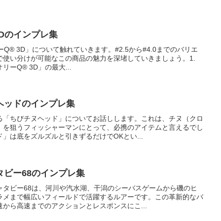
Dのインプレ集
ーQ® 3D」について触れていきます。#2.5から#4.0までのバリエ
で使い分けが可能なこの商品の魅力を深堵していきましょう。1.
ーQ® 3D」の最大...
ヘッドのインプレ集
る「ちびチヌヘッド」についてお話しします。これは、チヌ（クロ
）を狙うフィッシャーマンにとって、必携のアイテムと言えるでし
」は底をズルズルと引きずるだけでOKとい...
タビー68のインプレ集
ャタビー68は、河川や汽水湖、干潟のシーバスゲームから磯のヒ
ラメまで幅広いフィールドで活躍するルアーです。この革新的なバ
から高速までのアクションとレスポンスにこ...