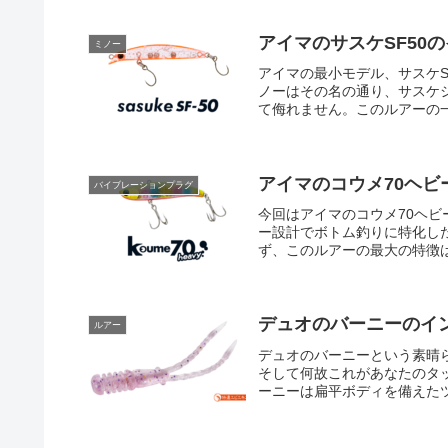
アイマのサスケSF50
ミノー
アイマの最小モデル、サスケS
ノーはその名の通り、サスケ
て侮れません。このルアーの一
アイマのコウメ70ヘビ
バイブレーションプラグ
今回はアイマのコウメ70ヘ
ー設計でボトム釣りに特化し
ず、このルアーの最大の特徴は
デュオのバーニーのイ
ルアー
デュオのバーニーという素晴
そして何故これがあなたのタ
ーニーは扁平ボディを備えたツ