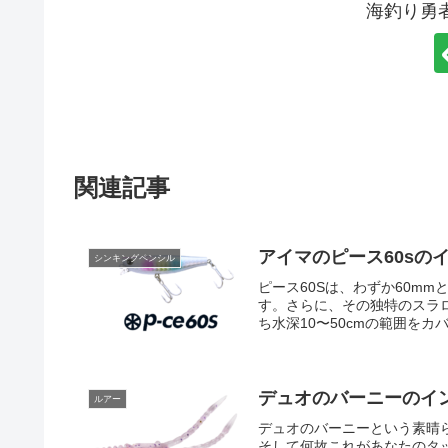
海釣り勇
関連記事
アイマのピース60sの
シンキングペンシル
ピース60Sは、わずか60m
す。さらに、その独特のスラ
ち水深10〜50cmの範囲をカバ
デュオのバーニーのイ
ルアー
デュオのバーニーという素晴
そして何故これがあなたのタ