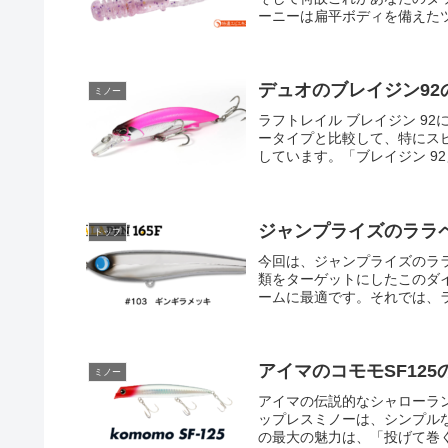
ーニーは扁平ボディを備えたツ
デュオのブレイジン92
ミノー
ラフトレイル ブレイジン 9
ータイプと比較して、特にス
しています。「ブレイジン 92」
ジャンプライズのララペ
トップ
今回は、ジャンプライズのララ
類をターゲットにしたこのダ
ームに最適です。それでは、ララ
アイマのコモモSF12
ミノー
アイマの伝説的なシャローランナ
ップレスミノーは、シンプルな操
の最大の魅力は、「投げて巻く