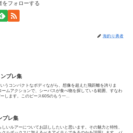
者をフォローする
海釣り勇者
インプレ集
mというコンパクトなボディながら、想像を超えた飛距離を誇りま
ロームアクションで、シーバスが食べ物を探している範囲、すなわ
ーします。このピース60Sのもう一...
ンプレ集
らしいルアーについてお話ししたいと思います。その魅力と特性、
ックルボックスに加えるべきアイテムであるのかを説明します。バ