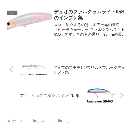
クローSW」です。クローベイトの開発を
進める中で、既存のクロー系やホッグ系
ワームの動きを徹底的に解析しました。
デュオのファルクラムライト95S
ミノー
超クリアなプールで行...
のインプレ集
今回ご紹介するのは、ルアー界の新星、
「ビーチウォーカー ファルクラムライト
95S」です。その名の通り、95mmの長さ
と26gの重さという特性を持つシンキング
ミノーで、0.5mから1.5mの範囲に対応
し、#4のフックとフックアイ#3のリング
を...
アイマのコモモ130スリムトマホークのイ
ンプレ集
アイマのコモモSF90のインプレ集
ホーム
ルアー
ミノー