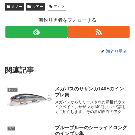
ミノー
ルアー
アイマ
海釣り勇者をフォローする
海釣り勇者
関連記事
メガバスのサザンカ140Fのイン
トップ
プレ集
メガバスからリリースされた新世代ウェ
イクベイト、サザンカ140Fについて詳し
くご紹介します。その変幻自在のアクシ
ョンと圧倒的な攻撃領域がすごいと話題
になっています。その秘密に迫りましょ
う。大容積ボディとエアルームリップの
ブルーブルーのシーライドロング
ジグ
力サザンカ140Fは...
のインプレ集