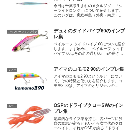
今日は千葉県生まれのメタルジグ、「シ
ーライドロング」について紹介します。
このジグは、房総半島（外房・南房）沖
をメインフィールドに、ヒラマサやブリ
などの青物をターゲットとして開発され
ました。シーライドロングの特徴は、ド
デュオのタイドバイブ60のインプ
バイブレーションプラグ
テラ流しやキャストを交え...
レ集
ベイルーフ タイドバイブ 60について紹介
します。まず始めに、ベイルーフ タイド
バイブ 60はその名の通り60mmの長さを
持ち、9.6gの適度な重さがあります。そ
のサイズと重さはまさに理想的なバラン
スを作り出しています。このタイドバイ
アイマのコモモ2 90のインプレ集
ミノー
ブはシ...
アイマのコモモ2 90というルアーについ
て、その特徴と使い方を紹介します。コ
モモ2 90は、アイマのオリジナルの
110mmモデルからサイズダウンした
90mmのルアーです。そのサイズは、シ
ーバスのターゲットとされやすく、年間
を通じて扱いやすい...
OSPのドライブクローSWのイン
ルアー
プレ集
驚異的なライブ感を持ち、各パーツに独
自の意志が宿るともいえる次世代のクロ
ーベイト、それがOSPが誇る「ドライブ