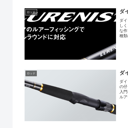
ダ
ロッド
ダイ
しく
な作
種類
ダ
ロッド
ダイ
の仔
入門
ルア