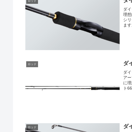
ダ
ロッド
ダイ
理想
シリ
ます
ダ
ロッド
ダイ
アー
に理
ト6
ダ
ロッド