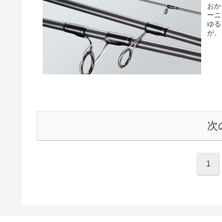
おか
ーニ
ゆる
が、
次
1