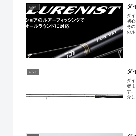
ダ
ロッド
ダイ
初心
その
のル
ダ
ロッド
ダイ
者ま
す。
介し