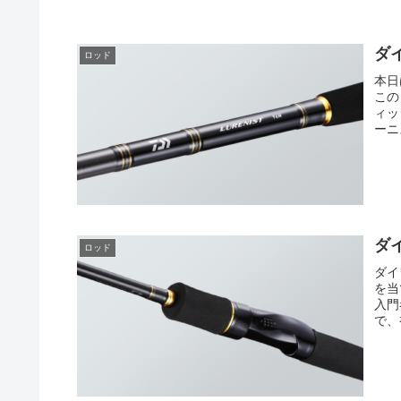
ダ
ロッド
本日
この
ィッ
ーニ
ダ
ロッド
ダイ
を当
入門
で、