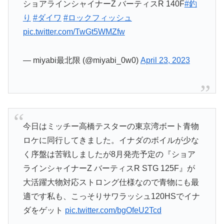
ショアラインシャイナーZ バーティスR 140F
#釣
り
#ダイワ
#ロックフィッシュ
pic.twitter.com/TwGt5WMZfw
— miyabi最北限 (@miyabi_0w0)
April 23, 2023
今日はミッチー高橋テスターの東京湾ボート青物
ロケに同行してきました。イナダのボイルが少な
く序盤は苦戦しましたが8月発売予定の『ショア
ラインシャイナーZ バーティスR STG 125F』が
大活躍大物対応ストロング仕様なので青物にも最
適です私も、こっそりサワラッシュ120HSでイナ
ダをゲット
pic.twitter.com/bgOfeU2Tcd