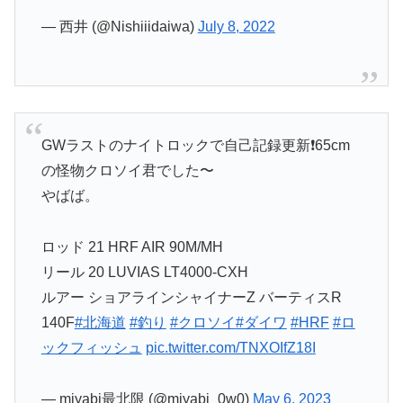
— 西井 (@Nishiiidaiwa)
July 8, 2022
GWラストのナイトロックで自己記録更新❗65cm
の怪物クロソイ君でした〜
やばば。
ロッド 21 HRF AIR 90M/MH
リール 20 LUVIAS LT4000-CXH
ルアー ショアラインシャイナーZ バーティスR
140F
#北海道
#釣り
#クロソイ
#ダイワ
#HRF
#ロ
ックフィッシュ
pic.twitter.com/TNXOIfZ18I
— miyabi最北限 (@miyabi_0w0)
May 6, 2023