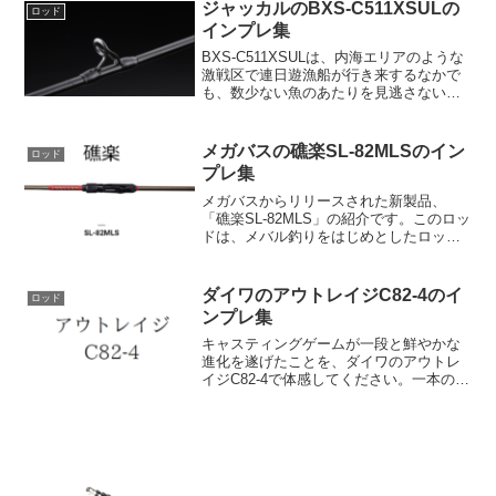
います。ビッグレイクからソルトウォー
ジャッカルのBXS-C511XSULの
ロッド
ターまで、幅広く使...
インプレ集
BXS-C511XSULは、内海エリアのような
激戦区で連日遊漁船が行き来するなかで
も、数少ない魚のあたりを見逃さないた
めの送り掛けショートモデルとして設計
されています。このロッドの最大の特徴
は、魚に違和感を与えずに確実に食い込
メガバスの礁楽SL-82MLSのイン
ロッド
ませることがで...
プレ集
メガバスからリリースされた新製品、
「礁楽SL-82MLS」の紹介です。このロッ
ドは、メバル釣りをはじめとしたロック
フィッシュやシーバスまで、様々なター
ゲットに対応する高いポテンシャルを持
つものとなっています。革新的なグラフ
ダイワのアウトレイジC82-4のイ
ロッド
ァイト構造礁楽SL...
ンプレ集
キャスティングゲームが一段と鮮やかな
進化を遂げたことを、ダイワのアウトレ
イジC82-4で体感してください。一本のロ
ッドで多種多様な青物と戦えるマルチキ
ャスティングモデルが生まれ、新たな魅
力が加わりました。PE3～4号、160mm
程度のプラグ...