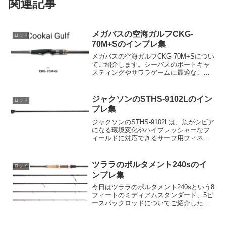
関連記事
メガバスの空海ガルフCKG-
ロッド
70M+Sのインプレ集
メガバスの空海ガルフCKG-70M+Sについ
てご紹介します。シーバスのボートキャ
スティングやサワラゲームに最適なこの
ロッドは、パワーゲームを極めたい方に
ピッタリのアイテムです。まず注目すべ
きはそのテーパーデザイン。大型ミノ
ジャクソンのSTHS-9102Lのイン
ロッド
ー、巻き抵抗の強い...
プレ集
ジャクソンのSTHS-9102Lは、魚がシビア
になる環境変化やハイプレッシャーなフ
ィールドに対応できるサーフ用フィネス
モデルです。その特徴的な要素は、5～
14gのジグヘッドを使ったワーミングを可
能にすることで、この軽量ルアーをロン
ツララのポルタメント240sのイ
ロッド
グキャスト...
ンプレ集
今日はツララのポルタメント240sという8
フィートのミディアムスタンダード、5ピ
ースパックロッドについてご紹介したい
と思います。このロッドは、国内外の
様々なフィッシングシーンで大活躍して