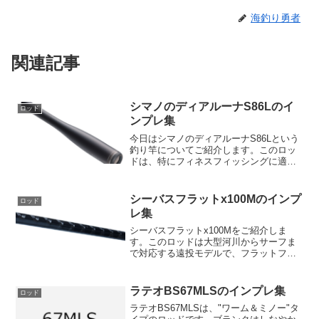
海釣り勇者
関連記事
シマノのディアルーナS86Lのイ
ロッド
ンプレ集
今日はシマノのディアルーナS86Lという
釣り竿についてご紹介します。このロッ
ドは、特にフィネスフィッシングに適し
たモデルとして設計されています。ま
ず、ディアルーナS86Lのレングスは
8'6"で、これは軽くて扱いやすく、理想的
シーバスフラットx100Mのインプ
ロッド
な選択肢となりま...
レ集
シーバスフラットx100Mをご紹介しま
す。このロッドは大型河川からサーフま
で対応する遠投モデルで、フラットフィ
ッシュをメインにシーバス釣りからライ
トショアジギングまで幅広く対応可能な
のが特徴です。実際にこのロッドの詳細
ラテオBS67MLSのインプレ集
ロッド
について見ていきましょ...
ラテオBS67MLSは、"ワーム＆ミノー"タ