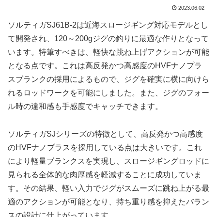
2023.06.02
ソルティガSJ61B-2は近海スロージギング対応モデルとし
て開発され、120～200gジグの釣りに最適な作りとなって
います。特筆すべきは、軽快な跳ね上げアクションが可能
となる点です。これは高反発かつ高感度のHVFナノプラ
スブランクの採用によるもので、ジグを確実に横に向けら
れるロッドワークを可能にしました。また、ジグのフォー
ル時の違和感も手感度でキャッチできます。
ソルティガSJシリーズの特徴として、高反発かつ高感度
のHVFナノプラスを採用している点は大きいです。これ
により軽量ブランクスを実現し、スロージギングロッドに
見られる全体的な肉厚感を軽減することに成功していま
す。その結果、軽い入力でジグがスムーズに跳ね上がる最
適のアクションが可能となり、持ち重り感を抑えたバラン
スの設計に仕上がっています。