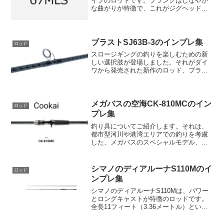
イプのロッドです。ブランクはしなやか
な曲がりが特徴で、これがジグヘッドリ
グや80mm前後の軽量ミノーでもしっか
りと曲がり、ルアーをシェードの奥に確
実に撃ち込む設計に寄与しています。さ
らに、細軸フッ...
ブラストSJ63B-3のインプレ集
ロッド
スロージギングの釣りを楽しむための新
しい選択肢が登場しました。それがダイ
ワから発売された新作のロッド、ブラス
トSJ63B-3です。このモデルは、スロー
ジギングのベーシックモデルとして開発
された一本で、上位モデルに引けを取ら
ない実釣性能を提供...
メガバスの空海CK-810MCのイン
ロッド
プレ集
釣り具についてご紹介します。それは、
都市型河川や港湾エリアでの釣りを考慮
した、メガバスのスペシャルモデル、空
海CK-810MCです。このロッドは、多様
なスタイルと様々なシチュエーションに
適応する能力を備えています。その使用
シマノのディアルーナS110Mのイ
ロッド
頻度の高さから考え...
ンプレ集
シマノのディアルーナS110Mは、パワー
とロングキャストが特徴のロッドです。
全長11フィート（3.36メートル）という
ロングレングス設計により、大遠投に優
れ、様々なシチュエーションでの使用が