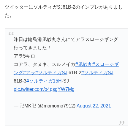
ツイッターにソルティガSJ61B-2のインプレがありまし
た。
昨日は輪島港凪紗丸さんにてアラスロージギング
行ってきました！
アラ5キロ
コアラ、タヌキ、スルメイカ
#凪紗丸
#スロージギ
ング
#アラ
#ソルティガSJ
61B-2
#ソルティガSJ
61B-3
#ソルティガ15H
-SJ
pic.twitter.com/o4qsgYW7Mg
— 卍MK卍 (@momomo7912)
August 22, 2021