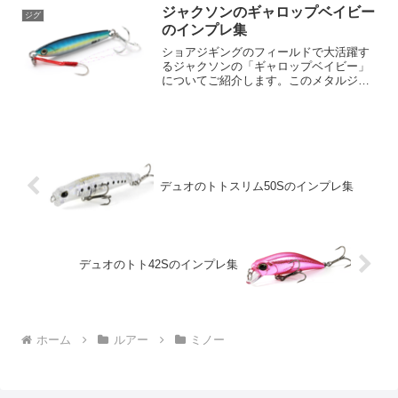
らにその基本性能を強化しています。ピ
ジャクソンのギャロップベイビー
ジグ
ンテールEZ 28は...
のインプレ集
ショアジギングのフィールドで大活躍す
るジャクソンの「ギャロップベイビー」
についてご紹介します。このメタルジグ
は、長年の定番「ギャロップアシストフ
ォールエディション」をダウンサイジン
グしたモデルで、その小さなボディが生
み出すアクションが一新さ...
デュオのトトスリム50Sのインプレ集
デュオのトト42Sのインプレ集
ホーム
ルアー
ミノー