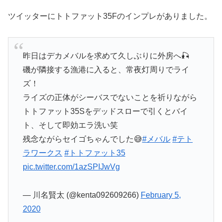
ツイッターにトトファット35Fのインプレがありました。
昨日はデカメバルを求めて久しぶりに外房へ🎣
磯が隣接する漁港に入ると、常夜灯周りでライ
ズ！
ライズの正体がシーバスでないことを祈りながら
トトファット35Sをデッドスローで引くとバイ
ト、そして即効エラ洗い笑
残念ながらセイゴちゃんでした😅
#メバル
#テト
ラワークス
#トトファット35
pic.twitter.com/1azSPIJwVg
— 川名賢太 (@kenta092609266)
February 5,
2020