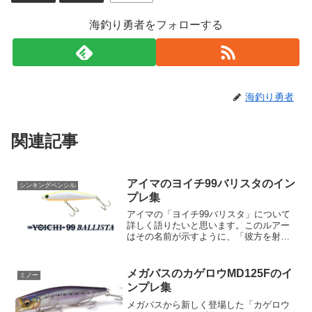
海釣り勇者をフォローする
海釣り勇者
関連記事
アイマのヨイチ99バリスタのイン
シンキングペンシル
プレ集
アイマの「ヨイチ99バリスタ」について
詳しく語りたいと思います。このルアー
はその名前が示すように、「彼方を射抜
く忍びのワザ」を持つ一品です。とても
ユニークなルアーで、36gというウェイト
でメタルジグに匹敵する驚異の飛距離を
メガバスのカゲロウMD125Fのイ
ミノー
誇ります。そのため...
ンプレ集
メガバスから新しく登場した「カゲロウ