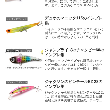
MD125F」について詳しくご紹介しま
す。まず、このカゲロウMD125Fはカゲ
ロウシリーズの新モデルで、ミッドダイ
ブモデルとしてレンジ展開が一段と広が
っています。独自のスポイラービル設計
デュオのマニック115のインプレ
シンキングペンシル
により、最大0.8...
集
ベイルーフの革新的なマニック115という
製品について紹介します。マニック115
は、その特性からよく"バチ"用と判断さ
れがちですが、その単純な構造こそが多
様な対象魚への適応力を高めています。
そのため、あなたが追い求めているター
ジャンプライズのチャタビー60の
バイブレーションプラグ
ゲットが何であろ...
インプレ集
今回はジャンプライズから新登場のチャ
タビー60について詳しく解説していきた
いと思います。チャタビー60は、軽比重
耐衝撃材を採用したソリッド成型+貫通ワ
イヤーで超ハイレスポンスアクションを
実現しています。【チャタビー60の主な
ジャクソンのピンテールEZ 28の
シンキングペンシル
特徴】全長60㎜...
インプレ集
ジャクソンから登場したピンテールEZ 28
は、釣り愛好家が待ち望んだ安定した飛
距離と泳ぎを実現する究極のルアーで
す。その名の通り、ピンテールシリーズ
の名高い「圧倒的飛距離」を継承し、さ