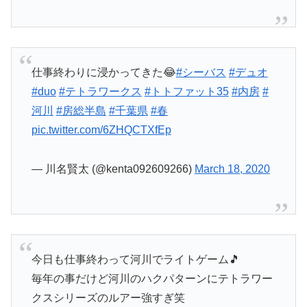
仕事終わりに浸かってきた😂
#シーバス
#デュオ
#duo
#テトラワークス
#トトファット35
#内房
#
河川
#房総半島
#千葉県
#春
pic.twitter.com/6ZHQCTXfEp
— 川名賢太 (@kenta092609266)
March 18, 2020
今日も仕事終わって河川でライトゲーム🎵
毎年の事だけど河川のハクパターンにテトラワー
クスシリーズのルアー強すぎ笑