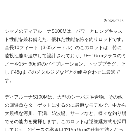
2023.07.16
シマノのディアルーナS100Mは、パワーとロングキャス
ト性能を兼ね備えた、優れた性能を誇る釣りロッドです。
全長10フィート（3.05メートル）のこのロッドは、特に
遠投性能を追求して設計されており、9〜16cmクラスのミ
ノーや15〜30g超のバイブレーション、トッププラグ、そ
して45gまでのメタルジグなどとの組み合わせに最適で
す。
ディアルーナS100Mは、大型のシーバスや青物、その他
の回遊魚をターゲットにするのに最適なモデルで、中から
大規模な河川、干潟、防波堤、サーフなど、様々な釣り場
でその能力を発揮します。このロッドは逆並継方式を採用
しており、2ピースの継ぎ目で155.9cmの仕舞寸法となっ