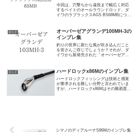
今回は、穴撃ちから遠投まで幅広く対応
するベイトのオールラウンドロッド、ダ
イワのラブラックスAGS BS68MBについ
て紹介します。まず、全長は2.03mで、
仕舞いは106cmとなっています。これに
より、釣り場への移動や保管時にも優れ
オーバーゼアグランデ100MH-3の
ロッド
た携帯性...
インプレ集
釣りの世界に新たな風が吹き込んだこと
を皆さんご存じでしょうか？それが、ダ
イワから新発売された「オーバーゼアグ
ランデ100MH-3」です。堤防・磯からの
小～中型青物がターゲットのこのハイパ
ワーモデルは、その特性を最大限に活か
ハードロックx86Mのインプレ集
ロッド
すことで、全ての水...
ハードロックフィッシングは技術と感覚
が要求される難しい分野と言われていま
すが、ハードロックx86Mはその難易度を
軽減してくれます。このロッドはその手
に馴染む特性から初心者でも簡単にキャ
ストすることができるだけでなく、上級
者が求める高い性能も...
シマノのディアルーナS96Mのインプレ集