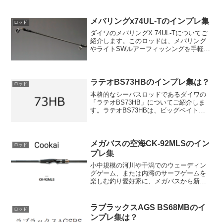
メバリングx74UL-Tのインプレ集
ロッド
ダイワのメバリングX 74UL-Tについてご
紹介します。このロッドは、メバリング
やライトSWルアーフィッシングを手軽
に、そしてより身近に楽しむことを目指
して開発されました。メバリングX 74UL-
Tは、その長さ2.24m、自重110gという...
ラテオBS73HBのインプレ集は？
ロッド
本格的なシーバスロッドであるダイワの
「ラテオBS73HB」についてご紹介しま
す。ラテオBS73HBは、ビッグベイトや
大型のミノー・シンキングペンシルを遠
投するためのハイパワーモデルで、特に
秋から冬にかけてのランカーシーバス釣
りを豪快に楽しむ...
メガバスの空海CK-92MLSのイン
ロッド
プレ集
小中規模の河川や干潟でのウェーディン
グゲーム、または内湾のサーフゲームを
楽しむ釣り愛好家に、メガバスから新た
なバーサタイルロッドが登場しました。
その名も「空海CK-92MLS」。このロッ
ドは、軽～中量級のルアー全般に対応可
ラブラックスAGS BS68MBのイ
ロッド
能で、その使い勝手...
ンプレ集は？